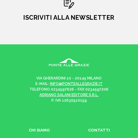
ISCRIVITI ALLA NEWSLETTER
VIA GHERARDINI 10 - 20145 MILANO
E-MAIL:
INFO@PONTEALLEGRAZIE.IT
TELEFONO
0234597626
- FAX
0234597206
ADRIANO SALANI EDITORE S.R.L.
P. IVA
12630510159
CHI SIAMO
CONTATTI