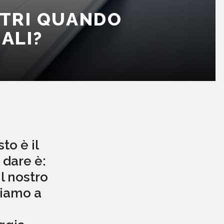
LTRI QUANDO
ALI?
to è il
 dare è:
il nostro
viamo a