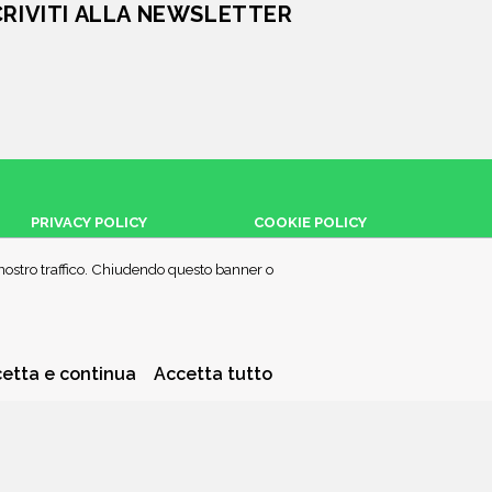
CRIVITI ALLA NEWSLETTER
PRIVACY POLICY
COOKIE POLICY
l nostro traffico. Chiudendo questo banner o
etta e continua
Accetta tutto
a piccola quota dei ricavi sui prodotti linkati e poi acquistati