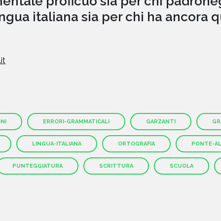
ntale proficuo sia per chi padrone
ingua italiana sia per chi ha ancora 
it
NI
ERRORI-GRAMMATICALI
GARZANTI
GR
LINGUA-ITALIANA
ORTOGRAFIA
PONTE-AL
PUNTEGGIATURA
SCRITTURA
SCUOLA