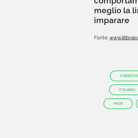
comportame
meglio la l
imparare
Fonte:
www.illibraio.
CORREZIO
ITALIANO
PROF