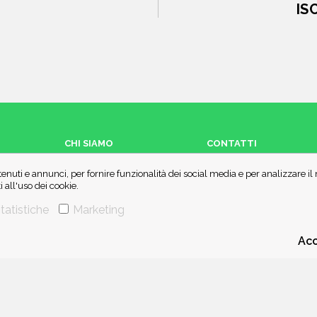
IS
CHI SIAMO
CONTATTI
enuti e annunci, per fornire funzionalità dei social media e per analizzare i
all'uso dei cookie.
tatistiche
Marketing
Acc
 di IBS.it e Amazon EU, forme di accordo che consentono ai siti di recepire un