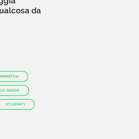
ggia
qualcosa da
HOME
CHI SIAMO
AMMATICA
LE-GRAZIE
CATALOGO
STUDENTI
AUTORI
EVENTI