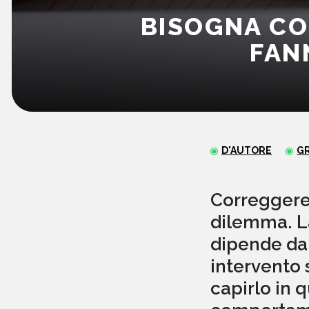
BISOGNA CO
FAN
D'AUTORE
G
Correggere 
dilemma. La
dipende dal 
intervento 
capirlo in 