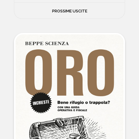
FILOSOFIA
PROSSIME USCITE
NEWS
PSICOLOGIA
CONTATTI
SCIENZE
NATURA E VIAGGI
POLITICA E INCHIESTE
STORIE STRAORDINARIE
MUSICA E ARTE
CUCINA E SALUTE
FUORI SCAFFALE