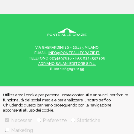
VIA GHERARDINI 10 - 20145 MILANO
E-MAIL:
INFO@PONTEALLEGRAZIE.IT
TELEFONO
0234597626
- FAX
0234597206
ADRIANO SALANI EDITORE S.R.L.
P. IVA
12630510159
Utilizziamo i cookie per personalizzare contenuti e annunci, per fornire
CHI SIAMO
CONTATTI
funzionalità dei social media e per analizzare il nostro traffico.
Chiudendo questo banner o proseguendo con la navigazione
acconsenti all'uso dei cookie.
PRIVACY POLICY
COOKIE POLICY
Necessari
Preferenze
Statistiche
Marketing
Una casa editrice del
Gruppo editoriale Mauri Spagnol