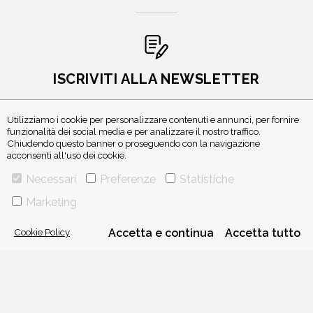
ISCRIVITI ALLA NEWSLETTER
Utilizziamo i cookie per personalizzare contenuti e annunci, per fornire
funzionalità dei social media e per analizzare il nostro traffico.
Chiudendo questo banner o proseguendo con la navigazione
acconsenti all'uso dei cookie.
Necessari
Preferenze
Statistiche
Marketing
VIA GHERARDINI 10 - 20145 MILANO
E-MAIL:
INFO@PONTEALLEGRAZIE.IT
Cookie Policy
Accetta e continua
Accetta tutto
TELEFONO
0234597626
- FAX
0234597206
ADRIANO SALANI EDITORE S.R.L.
P. IVA
12630510159