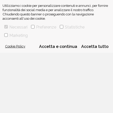
Utilizziamo i cookie per personalizzare contenuti e annunci, per fornire
funzionalità dei social media e per analizzare il nostro traffico.
Chiudendo questo banner o proseguendo con la navigazione
acconsenti all'uso dei cookie.
ISCRIVITI ALLA NEWSLETTER
Necessari
Preferenze
Statistiche
Marketing
Cookie Policy
Accetta e continua
Accetta tutto
VIA GHERARDINI 10 - 20145 MILANO
E-MAIL:
INFO@PONTEALLEGRAZIE.IT
TELEFONO
0234597626
- FAX
0234597206
ADRIANO SALANI EDITORE S.R.L.
P. IVA
12630510159