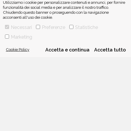
Utilizziamo i cookie per personalizzare contenuti e annunci, per fornire
funzionalità dei social media e per analizzare il nostro traffico.
Chiudendo questo banner o proseguendo con la navigazione
acconsenti all'uso dei cookie.
ISCRIVITI ALLA NEWSLETTER
Necessari
Preferenze
Statistiche
Marketing
Cookie Policy
Accetta e continua
Accetta tutto
VIA GHERARDINI 10 - 20145 MILANO
E-MAIL:
INFO@PONTEALLEGRAZIE.IT
TELEFONO
0234597626
- FAX
0234597206
ADRIANO SALANI EDITORE S.R.L.
P. IVA
12630510159
CHI SIAMO
CONTATTI