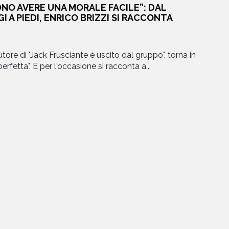
NO AVERE UNA MORALE FACILE”: DAL
EVENTI
I A PIEDI, ENRICO BRIZZI SI RACCONTA
NEWS
tore di "Jack Frusciante è uscito dal gruppo", torna in
erfetta". E per l'occasione si racconta a...
CONTATTI