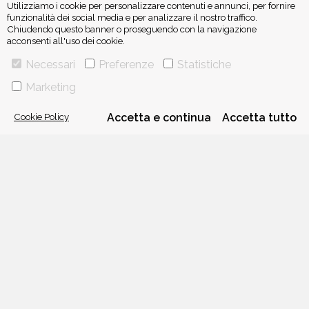
Utilizziamo i cookie per personalizzare contenuti e annunci, per fornire
funzionalità dei social media e per analizzare il nostro traffico.
Chiudendo questo banner o proseguendo con la navigazione
acconsenti all'uso dei cookie.
ISCRIVITI ALLA NEWSLETTER
Necessari
Preferenze
Statistiche
Marketing
Cookie Policy
Accetta e continua
Accetta tutto
VIA GHERARDINI 10 - 20145 MILANO
E-MAIL:
INFO@PONTEALLEGRAZIE.IT
TELEFONO
0234597626
- FAX
0234597206
ADRIANO SALANI EDITORE S.R.L.
P. IVA
12630510159
CHI SIAMO
CONTATTI