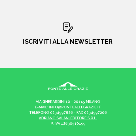
ISCRIVITI ALLA NEWSLETTER
VIA GHERARDINI 10 - 20145 MILANO
E-MAIL:
INFO@PONTEALLEGRAZIE.IT
TELEFONO
0234597626
- FAX
0234597206
ADRIANO SALANI EDITORE S.R.L.
P. IVA
12630510159