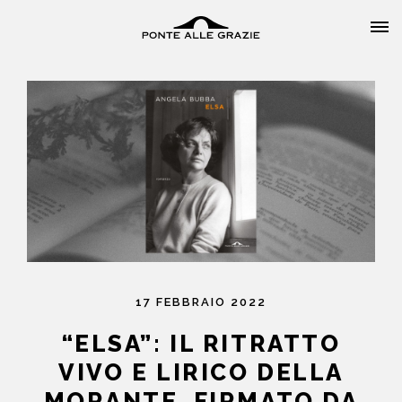
HOME
CHI SIAMO
CATALOGO
17 FEBBRAIO 2022
AUTORI
“ELSA”: IL RITRATTO
VIVO E LIRICO DELLA
EVENTI
MORANTE, FIRMATO DA