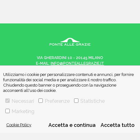
VIA GHERARDINI 10 - 20145 MILANO
E-MAIL:
INFO@PONTEALLEGRAZIE.IT
TELEFONO
0234597626
- FAX
0234597206
Utilizziamo i cookie per personalizzare contenuti e annunci, per fornire
ADRIANO SALANI EDITORE S.R.L.
funzionalità dei social media e per analizzare il nostro traffico.
P. IVA
12630510159
Chiudendo questo banner o proseguendo con la navigazione
acconsenti all'uso dei cookie.
Necessari
Preferenze
Statistiche
CHI SIAMO
CONTATTI
Marketing
Cookie Policy
Accetta e continua
Accetta tutto
PRIVACY POLICY
COOKIE POLICY