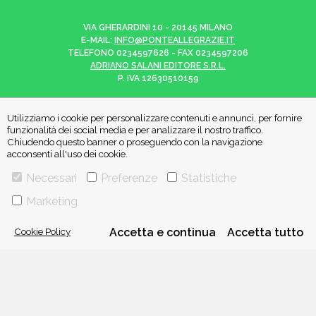
VIA GHERARDINI 10 - 20145 MILANO
E-MAIL:
INFO@PONTEALLEGRAZIE.IT
TELEFONO
0234597626
- FAX
0234597206
ADRIANO SALANI EDITORE S.R.L.
P. IVA
12630510159
Utilizziamo i cookie per personalizzare contenuti e annunci, per fornire
funzionalità dei social media e per analizzare il nostro traffico.
Chiudendo questo banner o proseguendo con la navigazione
CHI SIAMO
CONTATTI
acconsenti all'uso dei cookie.
Necessari
Preferenze
Statistiche
PRIVACY POLICY
COOKIE POLICY
Marketing
Una casa editrice del
Gruppo editoriale Mauri Spagnol
Cookie Policy
Accetta e continua
Accetta tutto
Il sito ponteallegrazie.it partecipa ai programmi di affiliazione di IBS.it
e Amazon EU, forme di accordo che consentono ai siti di recepire una
piccola quota dei ricavi sui prodotti linkati e poi acquistati dagli
utenti, senza variazione di prezzo per questi ultimi.