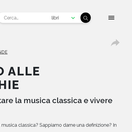
libri
NDE
O ALLE
HIE
re la musica classica e vivere
 musica classica? Sappiamo darne una definizione? In