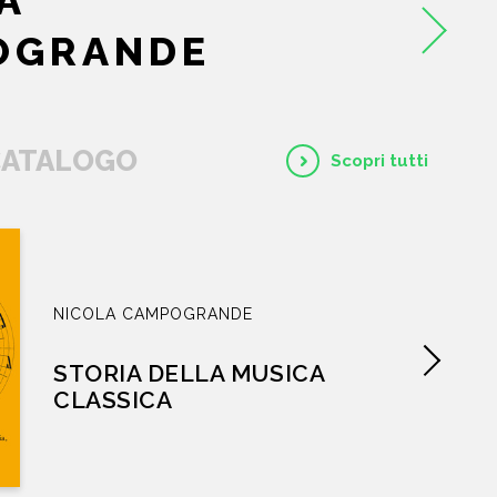
A
OGRANDE
HOME
CHI SIAMO
 CATALOGO
Scopri tutti
CATALOGO
AUTORI
NICOLA CAMPOGRANDE
EVENTI
STORIA DELLA MUSICA
NEWS
CLASSICA
CONTATTI