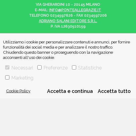
VIA GHERARDINI 10 - 20145 MILANO
E-MAIL:
INFO@PONTEALLEGRAZIE.IT
TELEFONO
0234597626
- FAX
0234597206
ADRIANO SALANI EDITORE S.R.L.
P. IVA
12630510159
Utilizziamo i cookie per personalizzare contenuti e annunci, per fornire
funzionalità dei social media e per analizzare il nostro traffico.
Chiudendo questo banner o proseguendo con la navigazione
CHI SIAMO
CONTATTI
acconsenti all'uso dei cookie.
Necessari
Preferenze
Statistiche
PRIVACY POLICY
COOKIE POLICY
Marketing
Cookie Policy
Accetta e continua
Accetta tutto
Una casa editrice del
Gruppo editoriale Mauri Spagnol
Il sito ponteallegrazie.it partecipa ai programmi di affiliazione di IBS.it
e Amazon EU, forme di accordo che consentono ai siti di recepire una
piccola quota dei ricavi sui prodotti linkati e poi acquistati dagli
utenti, senza variazione di prezzo per questi ultimi.