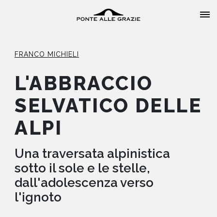
FRANCO MICHIELI
L'ABBRACCIO
SELVATICO DELLE
HOME
ALPI
CHI SIAMO
Una traversata alpinistica
CATALOGO
sotto il sole e le stelle,
dall'adolescenza verso
AUTORI
l'ignoto
EVENTI