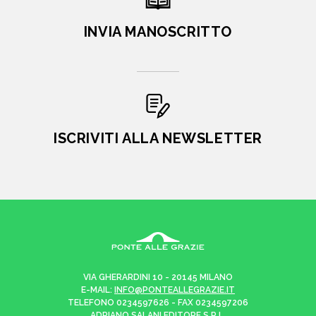
INVIA MANOSCRITTO
ISCRIVITI ALLA NEWSLETTER
VIA GHERARDINI 10 - 20145 MILANO
E-MAIL:
INFO@PONTEALLEGRAZIE.IT
TELEFONO
0234597626
- FAX
0234597206
ADRIANO SALANI EDITORE S.R.L.