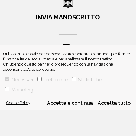
INVIA MANOSCRITTO
Utilizziamo i cookie per personalizzare contenuti e annunci, per fornire
funzionalità dei social media e per analizzare il nostro traffico.
ISCRIVITI ALLA NEWSLETTER
Chiudendo questo banner o proseguendo con la navigazione
acconsenti all'uso dei cookie.
Necessari
Preferenze
Statistiche
Marketing
Cookie Policy
Accetta e continua
Accetta tutto
VIA GHERARDINI 10 - 20145 MILANO
E-MAIL:
INFO@PONTEALLEGRAZIE.IT
TELEFONO
0234597626
- FAX
0234597206