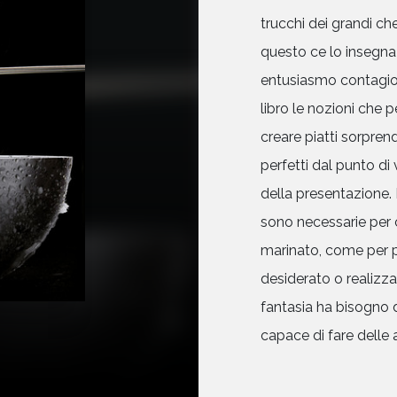
trucchi dei grandi ch
questo ce lo insegna 
entusiasmo contagioso
libro le nozioni che p
creare piatti sorpren
perfetti dal punto di
della presentazione. 
sono necessarie per c
marinato, come per po
desiderato o realizza
fantasia ha bisogno 
capace di fare delle