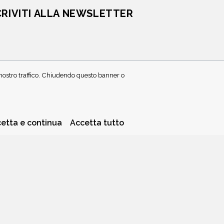
CRIVITI ALLA NEWSLETTER
l nostro traffico. Chiudendo questo banner o
PRIVACY POLICY
COOKIE POLICY
etta e continua
Accetta tutto
a piccola quota dei ricavi sui prodotti linkati e poi acquistati