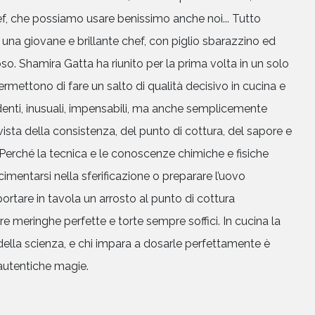
ef, che possiamo usare benissimo anche noi... Tutto
una giovane e brillante chef, con piglio sbarazzino ed
. Shamira Gatta ha riunito per la prima volta in un solo
ermettono di fare un salto di qualità decisivo in cucina e
denti, inusuali, impensabili, ma anche semplicemente
 vista della consistenza, del punto di cottura, del sapore e
Perché la tecnica e le conoscenze chimiche e fisiche
imentarsi nella sferificazione o preparare l’uovo
rtare in tavola un arrosto al punto di cottura
re meringhe perfette e torte sempre soffici. In cucina la
della scienza, e chi impara a dosarle perfettamente è
HOME
 autentiche magie.
CHI SIAMO