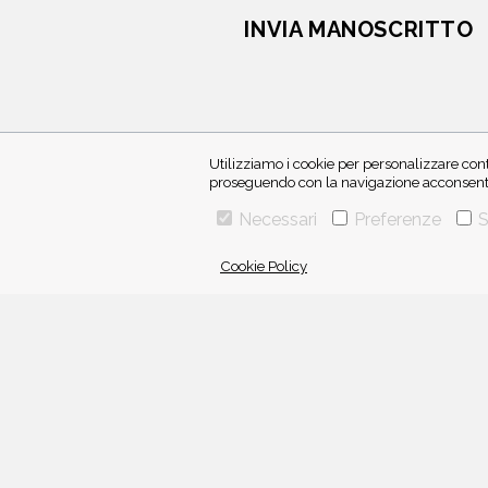
INVIA MANOSCRITTO
Utilizziamo i cookie per personalizzare cont
proseguendo con la navigazione acconsenti 
Necessari
Preferenze
S
Cookie Policy
VIA GHERARDINI 10 - 20145 MILANO
E-MAIL:
INFO@PONTEALLEGRAZIE.IT
TELEFONO
0234597626
- FAX
0234597206
ADRIANO SALANI EDITORE S.R.L.
P. IVA
12630510159
Una casa editrice del
Gruppo editoriale Mauri Spagnol
Il sito ponteallegrazie.it partecipa ai programmi di affiliazione
dagli utenti, senza variazione di prezzo per questi ultimi.