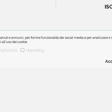
IS
enuti e annunci, per fornire funzionalità dei social media e per analizzare i
all'uso dei cookie.
tatistiche
Marketing
CHI SIAMO
CONTATTI
Acc
 di IBS.it e Amazon EU, forme di accordo che consentono ai siti di recepire un