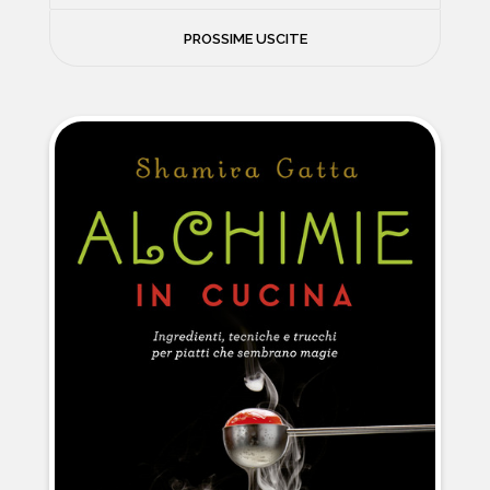
FILOSOFIA
PROSSIME USCITE
NEWS
PSICOLOGIA
CONTATTI
SCIENZE
NATURA E VIAGGI
POLITICA E INCHIESTE
STORIE STRAORDINARIE
MUSICA E ARTE
CUCINA E SALUTE
FUORI SCAFFALE