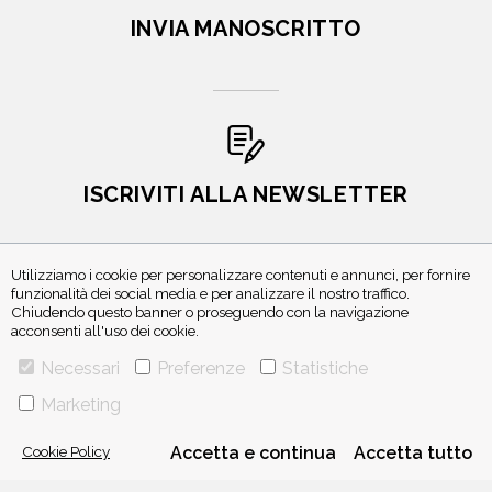
INVIA MANOSCRITTO
ISCRIVITI ALLA NEWSLETTER
Utilizziamo i cookie per personalizzare contenuti e annunci, per fornire
funzionalità dei social media e per analizzare il nostro traffico.
Chiudendo questo banner o proseguendo con la navigazione
acconsenti all'uso dei cookie.
Necessari
Preferenze
Statistiche
Marketing
VIA GHERARDINI 10 - 20145 MILANO
E-MAIL:
INFO@PONTEALLEGRAZIE.IT
TELEFONO
0234597626
- FAX
0234597206
Cookie Policy
Accetta e continua
Accetta tutto
ADRIANO SALANI EDITORE S.R.L.
P. IVA
12630510159