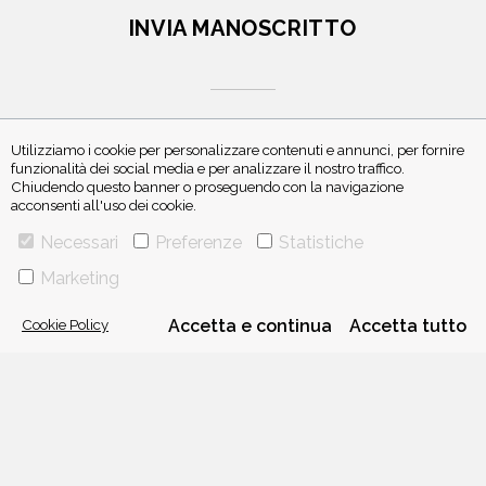
INVIA MANOSCRITTO
Utilizziamo i cookie per personalizzare contenuti e annunci, per fornire
funzionalità dei social media e per analizzare il nostro traffico.
Chiudendo questo banner o proseguendo con la navigazione
ISCRIVITI ALLA NEWSLETTER
acconsenti all'uso dei cookie.
Necessari
Preferenze
Statistiche
Marketing
Cookie Policy
Accetta e continua
Accetta tutto
VIA GHERARDINI 10 - 20145 MILANO
E-MAIL:
INFO@PONTEALLEGRAZIE.IT
TELEFONO
0234597626
- FAX
0234597206
ADRIANO SALANI EDITORE S.R.L.
P. IVA
12630510159