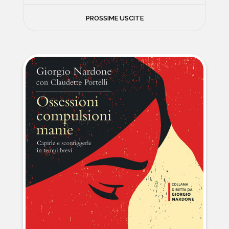
FILOSOFIA
PROSSIME USCITE
NEWS
PSICOLOGIA
CONTATTI
SCIENZE
NATURA E VIAGGI
POLITICA E INCHIESTE
STORIE STRAORDINARIE
MUSICA E ARTE
CUCINA E SALUTE
FUORI SCAFFALE