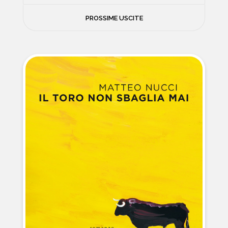
FILOSOFIA
PROSSIME USCITE
NEWS
PSICOLOGIA
CONTATTI
SCIENZE
NATURA E VIAGGI
POLITICA E INCHIESTE
STORIE STRAORDINARIE
MUSICA E ARTE
CUCINA E SALUTE
FUORI SCAFFALE