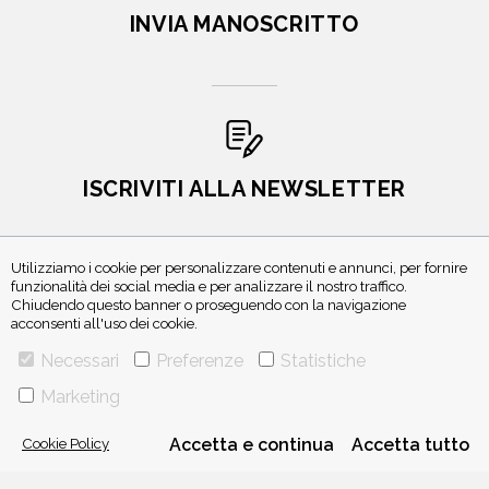
INVIA MANOSCRITTO
ISCRIVITI ALLA NEWSLETTER
Utilizziamo i cookie per personalizzare contenuti e annunci, per fornire
funzionalità dei social media e per analizzare il nostro traffico.
Chiudendo questo banner o proseguendo con la navigazione
acconsenti all'uso dei cookie.
Necessari
Preferenze
Statistiche
Marketing
VIA GHERARDINI 10 - 20145 MILANO
E-MAIL:
INFO@PONTEALLEGRAZIE.IT
Cookie Policy
Accetta e continua
Accetta tutto
TELEFONO
0234597626
- FAX
0234597206
ADRIANO SALANI EDITORE S.R.L.
P. IVA
12630510159