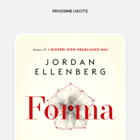
FILOSOFIA
PROSSIME USCITE
NEWS
PSICOLOGIA
CONTATTI
SCIENZE
NATURA E VIAGGI
POLITICA E INCHIESTE
STORIE STRAORDINARIE
MUSICA E ARTE
CUCINA E SALUTE
FUORI SCAFFALE