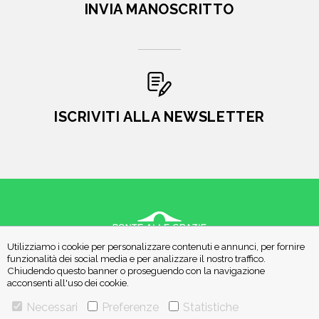
INVIA MANOSCRITTO
ISCRIVITI ALLA NEWSLETTER
Utilizziamo i cookie per personalizzare contenuti e annunci, per fornire
VIA GHERARDINI 10 - 20145 MILANO
funzionalità dei social media e per analizzare il nostro traffico.
E-MAIL:
INFO@PONTEALLEGRAZIE.IT
Chiudendo questo banner o proseguendo con la navigazione
acconsenti all'uso dei cookie.
TELEFONO
0234597626
- FAX
0234597206
ADRIANO SALANI EDITORE S.R.L.
Necessari
Preferenze
Statistiche
P. IVA
12630510159