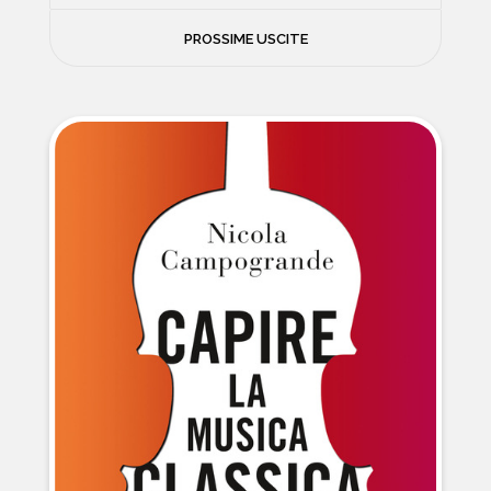
FILOSOFIA
PROSSIME USCITE
NEWS
PSICOLOGIA
CONTATTI
SCIENZE
NATURA E VIAGGI
POLITICA E INCHIESTE
STORIE STRAORDINARIE
MUSICA E ARTE
CUCINA E SALUTE
FUORI SCAFFALE