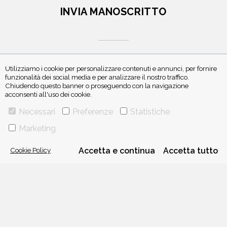
INVIA MANOSCRITTO
Utilizziamo i cookie per personalizzare contenuti e annunci, per fornire
funzionalità dei social media e per analizzare il nostro traffico.
Chiudendo questo banner o proseguendo con la navigazione
ISCRIVITI ALLA NEWSLETTER
acconsenti all'uso dei cookie.
Necessari
Preferenze
Statistiche
Marketing
Cookie Policy
Accetta e continua
Accetta tutto
VIA GHERARDINI 10 - 20145 MILANO
E-MAIL:
INFO@PONTEALLEGRAZIE.IT
TELEFONO
0234597626
- FAX
0234597206
ADRIANO SALANI EDITORE S.R.L.
P. IVA
12630510159