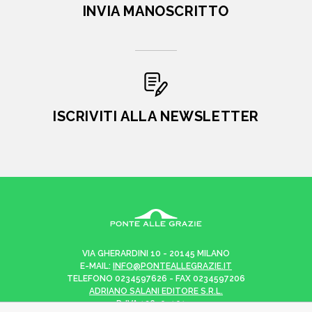
INVIA MANOSCRITTO
ISCRIVITI ALLA NEWSLETTER
VIA GHERARDINI 10 - 20145 MILANO
E-MAIL:
INFO@PONTEALLEGRAZIE.IT
TELEFONO
0234597626
- FAX
0234597206
ADRIANO SALANI EDITORE S.R.L.
P. IVA
12630510159