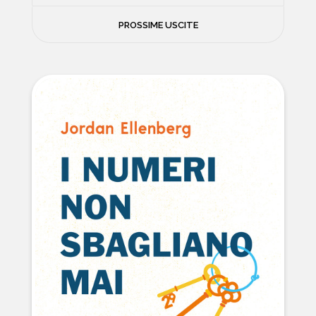
FILOSOFIA
PROSSIME USCITE
NEWS
PSICOLOGIA
CONTATTI
SCIENZE
NATURA E VIAGGI
POLITICA E INCHIESTE
STORIE STRAORDINARIE
MUSICA E ARTE
CUCINA E SALUTE
FUORI SCAFFALE