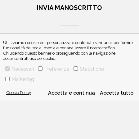
INVIA MANOSCRITTO
Utilizziamo i cookie per personalizzare contenuti e annunci, per fornire
funzionalità dei social media e per analizzare il nostro traffico.
Chiudendo questo banner o proseguendo con la navigazione
ISCRIVITI ALLA NEWSLETTER
acconsenti all'uso dei cookie.
Necessari
Preferenze
Statistiche
Marketing
Cookie Policy
Accetta e continua
Accetta tutto
VIA GHERARDINI 10 - 20145 MILANO
E-MAIL:
INFO@PONTEALLEGRAZIE.IT
TELEFONO
0234597626
- FAX
0234597206
ADRIANO SALANI EDITORE S.R.L.
P. IVA
12630510159