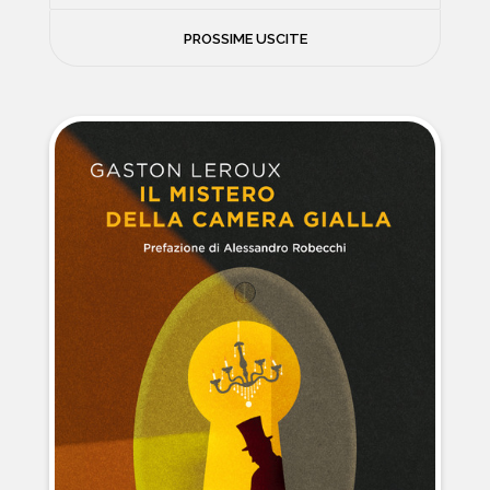
FILOSOFIA
PROSSIME USCITE
NEWS
PSICOLOGIA
CONTATTI
SCIENZE
NATURA E VIAGGI
POLITICA E INCHIESTE
STORIE STRAORDINARIE
MUSICA E ARTE
CUCINA E SALUTE
FUORI SCAFFALE