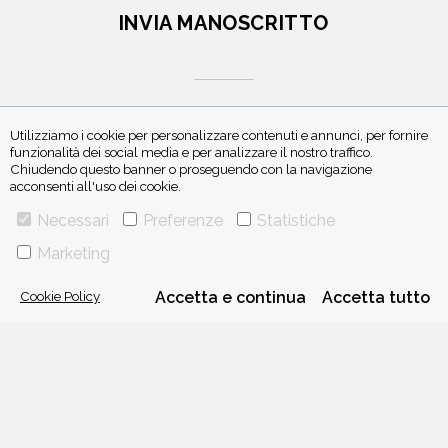
INVIA MANOSCRITTO
Utilizziamo i cookie per personalizzare contenuti e annunci, per fornire
funzionalità dei social media e per analizzare il nostro traffico.
Chiudendo questo banner o proseguendo con la navigazione
ISCRIVITI ALLA NEWSLETTER
acconsenti all'uso dei cookie.
Necessari
Preferenze
Statistiche
Marketing
Cookie Policy
Accetta e continua
Accetta tutto
VIA GHERARDINI 10 - 20145 MILANO
E-MAIL:
INFO@PONTEALLEGRAZIE.IT
TELEFONO
0234597626
- FAX
0234597206
ADRIANO SALANI EDITORE S.R.L.
P. IVA
12630510159