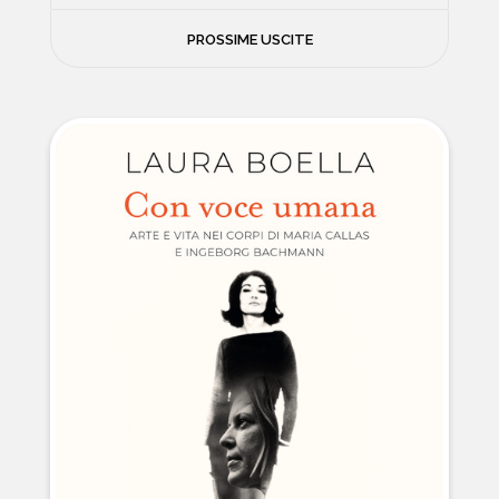
FILOSOFIA
PROSSIME USCITE
NEWS
PSICOLOGIA
CONTATTI
SCIENZE
NATURA E VIAGGI
POLITICA E INCHIESTE
STORIE STRAORDINARIE
MUSICA E ARTE
CUCINA E SALUTE
FUORI SCAFFALE