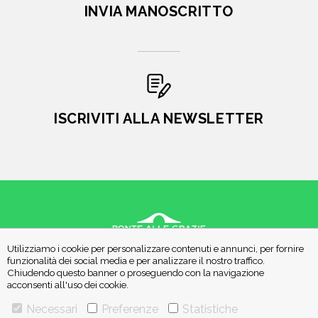
INVIA MANOSCRITTO
ISCRIVITI ALLA NEWSLETTER
Utilizziamo i cookie per personalizzare contenuti e annunci, per fornire
VIA GHERARDINI 10 - 20145 MILANO
funzionalità dei social media e per analizzare il nostro traffico.
E-MAIL:
INFO@PONTEALLEGRAZIE.IT
Chiudendo questo banner o proseguendo con la navigazione
acconsenti all'uso dei cookie.
TELEFONO
0234597626
- FAX
0234597206
ADRIANO SALANI EDITORE S.R.L.
Necessari
Preferenze
Statistiche
P. IVA
12630510159