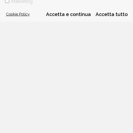
Marketing
Cookie Policy
Accetta e continua
Accetta tutto
VIA GHERARDINI 10 - 20145 MILANO
E-MAIL:
INFO@PONTEALLEGRAZIE.IT
TELEFONO
0234597626
- FAX
0234597206
ADRIANO SALANI EDITORE S.R.L.
P. IVA
12630510159
CHI SIAMO
CONTATTI
PRIVACY POLICY
COOKIE POLICY
Una casa editrice del
Gruppo editoriale Mauri Spagnol
Il sito ponteallegrazie.it partecipa ai programmi di affiliazione di IBS.it