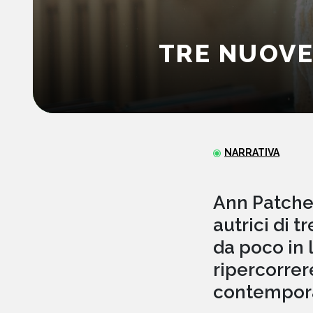
TRE NUOVE
NARRATIVA
Ann Patchet
autrici di t
da poco in l
ripercorrer
contempora