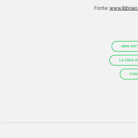
Fonte:
www.illibraio.
ANN-PA
LA CASA 
PON