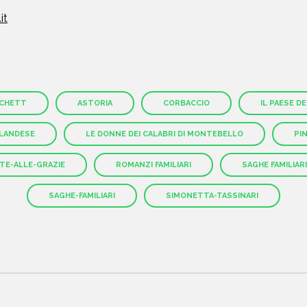
it
TCHETT
ASTORIA
CORBACCIO
IL PAESE D
OLANDESE
LE DONNE DEI CALABRI DI MONTEBELLO
PI
TE-ALLE-GRAZIE
ROMANZI FAMILIARI
SAGHE FAMILIARI
SAGHE-FAMILIARI
SIMONETTA-TASSINARI