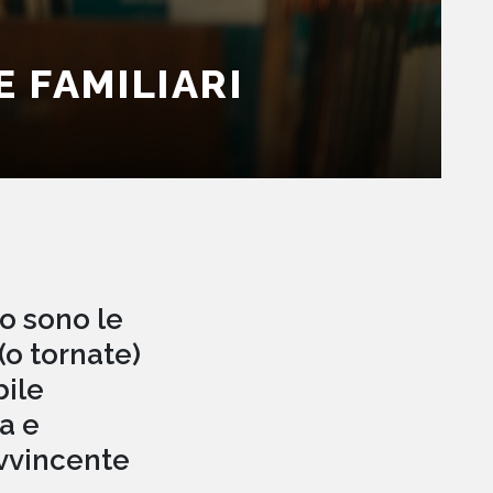
 FAMILIARI
o sono le
 (o tornate)
bile
a e
vvincente