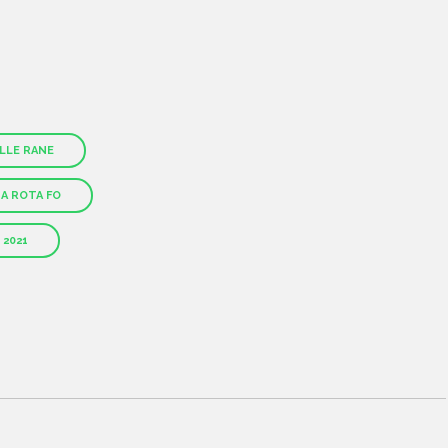
ELLE RANE
HOME
NA ROTA FO
CHI SIAMO
 2021
CATALOGO
AUTORI
EVENTI