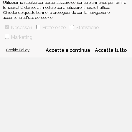
Utilizziamo i cookie per personalizzare contenuti e annunci, per fornire
funzionalità dei social media e per analizzare il nostro traffico.
Chiudendo questo banner o proseguendo con la navigazione
acconsenti all'uso dei cookie.
ISCRIVITI ALLA NEWSLETTER
Necessari
Preferenze
Statistiche
Marketing
Cookie Policy
Accetta e continua
Accetta tutto
VIA GHERARDINI 10 - 20145 MILANO
E-MAIL:
INFO@PONTEALLEGRAZIE.IT
TELEFONO
0234597626
- FAX
0234597206
ADRIANO SALANI EDITORE S.R.L.
P. IVA
12630510159
CHI SIAMO
CONTATTI