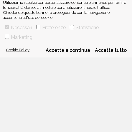
Utilizziamo i cookie per personalizzare contenuti e annunci, per fornire
funzionalità dei social media e per analizzare il nostro traffico.
Chiudendo questo banner o proseguendo con la navigazione
acconsenti all'uso dei cookie.
ISCRIVITI ALLA NEWSLETTER
Necessari
Preferenze
Statistiche
Marketing
Cookie Policy
Accetta e continua
Accetta tutto
VIA GHERARDINI 10 - 20145 MILANO
E-MAIL:
INFO@PONTEALLEGRAZIE.IT
TELEFONO
0234597626
- FAX
0234597206
ADRIANO SALANI EDITORE S.R.L.
P. IVA
12630510159
CHI SIAMO
CONTATTI