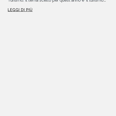
Turismo. Il tema scelto per quest'anno è "il turismo...
LEGGI DI PIÙ