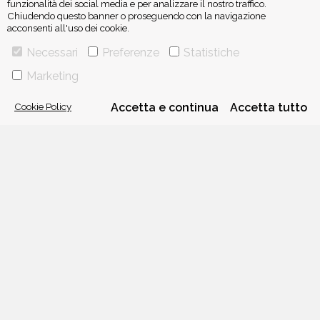
funzionalità dei social media e per analizzare il nostro traffico.
Chiudendo questo banner o proseguendo con la navigazione
acconsenti all'uso dei cookie.
ISCRIVITI ALLA NEWSLETTER
Necessari
Preferenze
Statistiche
Marketing
Cookie Policy
Accetta e continua
Accetta tutto
VIA GHERARDINI 10 - 20145 MILANO
E-MAIL:
INFO@PONTEALLEGRAZIE.IT
TELEFONO
0234597626
- FAX
0234597206
ADRIANO SALANI EDITORE S.R.L.
P. IVA
12630510159
CHI SIAMO
CONTATTI