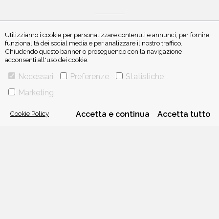
Utilizziamo i cookie per personalizzare contenuti e annunci, per fornire
funzionalità dei social media e per analizzare il nostro traffico.
Chiudendo questo banner o proseguendo con la navigazione
ISCRIVITI ALLA NEWSLETTER
acconsenti all'uso dei cookie.
Necessari
Preferenze
Statistiche
Marketing
Cookie Policy
Accetta e continua
Accetta tutto
VIA GHERARDINI 10 - 20145 MILANO
E-MAIL:
INFO@PONTEALLEGRAZIE.IT
TELEFONO
0234597626
- FAX
0234597206
ADRIANO SALANI EDITORE S.R.L.
P. IVA
12630510159