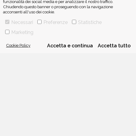
funzionalità dei social media e per analizzare il nostro traffico.
Chiudendo questo banner o proseguendo con la navigazione
acconsenti all'uso dei cookie.
ISCRIVITI ALLA NEWSLETTER
Necessari
Preferenze
Statistiche
Marketing
Cookie Policy
Accetta e continua
Accetta tutto
VIA GHERARDINI 10 - 20145 MILANO
E-MAIL:
INFO@PONTEALLEGRAZIE.IT
TELEFONO
0234597626
- FAX
0234597206
ADRIANO SALANI EDITORE S.R.L.
P. IVA
12630510159
CHI SIAMO
CONTATTI