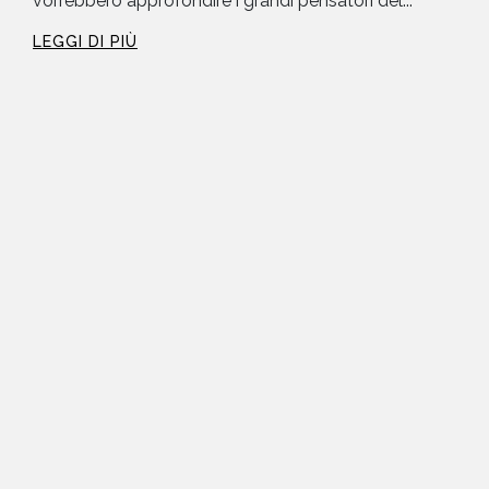
vorrebbero approfondire i grandi pensatori del...
LEGGI DI PIÙ