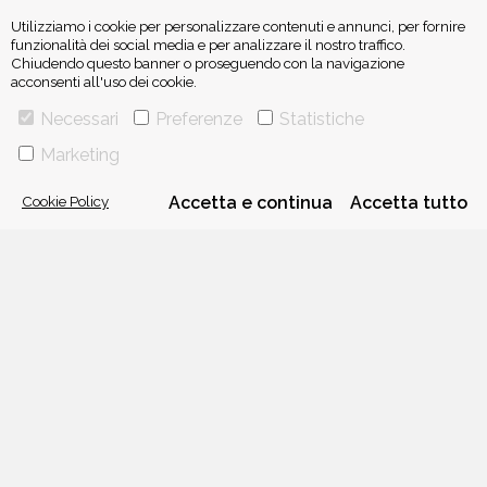
Utilizziamo i cookie per personalizzare contenuti e annunci, per fornire
funzionalità dei social media e per analizzare il nostro traffico.
Chiudendo questo banner o proseguendo con la navigazione
acconsenti all'uso dei cookie.
ISCRIVITI ALLA NEWSLETTER
Necessari
Preferenze
Statistiche
Marketing
Cookie Policy
Accetta e continua
Accetta tutto
VIA GHERARDINI 10 - 20145 MILANO
E-MAIL:
INFO@PONTEALLEGRAZIE.IT
TELEFONO
0234597626
- FAX
0234597206
ADRIANO SALANI EDITORE S.R.L.
P. IVA
12630510159