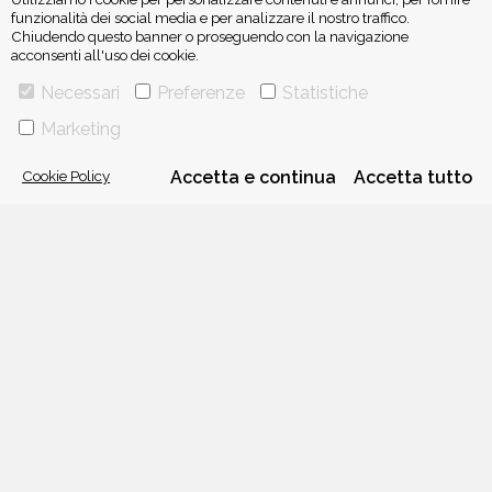
funzionalità dei social media e per analizzare il nostro traffico.
Chiudendo questo banner o proseguendo con la navigazione
acconsenti all'uso dei cookie.
ISCRIVITI ALLA NEWSLETTER
Necessari
Preferenze
Statistiche
Marketing
Cookie Policy
Accetta e continua
Accetta tutto
VIA GHERARDINI 10 - 20145 MILANO
E-MAIL:
INFO@PONTEALLEGRAZIE.IT
TELEFONO
0234597626
- FAX
0234597206
ADRIANO SALANI EDITORE S.R.L.
P. IVA
12630510159
CHI SIAMO
CONTATTI