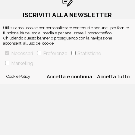
ISCRIVITI ALLA NEWSLETTER
Utilizziamo i cookie per personalizzare contenuti e annunci, per fornire
funzionalità dei social media e per analizzare il nostro traffico.
Chiudendo questo banner o proseguendo con la navigazione
acconsenti all'uso dei cookie.
Necessari
Preferenze
Statistiche
Marketing
VIA GHERARDINI 10 - 20145 MILANO
Cookie Policy
Accetta e continua
Accetta tutto
E-MAIL:
INFO@PONTEALLEGRAZIE.IT
TELEFONO
0234597626
- FAX
0234597206
ADRIANO SALANI EDITORE S.R.L.
P. IVA
12630510159
CHI SIAMO
CONTATTI