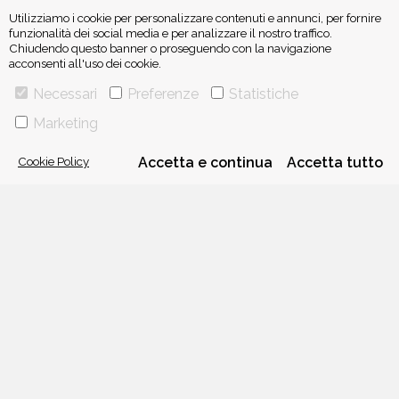
Utilizziamo i cookie per personalizzare contenuti e annunci, per fornire
funzionalità dei social media e per analizzare il nostro traffico.
Chiudendo questo banner o proseguendo con la navigazione
acconsenti all'uso dei cookie.
ISCRIVITI ALLA NEWSLETTER
Necessari
Preferenze
Statistiche
Marketing
Cookie Policy
Accetta e continua
Accetta tutto
VIA GHERARDINI 10 - 20145 MILANO
E-MAIL:
INFO@PONTEALLEGRAZIE.IT
TELEFONO
0234597626
- FAX
0234597206
ADRIANO SALANI EDITORE S.R.L.
P. IVA
12630510159
CHI SIAMO
CONTATTI