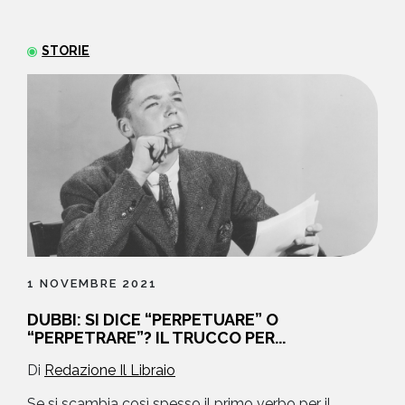
NEWS
STORIE
CONTATTI
1 NOVEMBRE 2021
DUBBI: SI DICE “PERPETUARE” O
“PERPETRARE”? IL TRUCCO PER...
Di
Redazione Il Libraio
Se si scambia così spesso il primo verbo per il