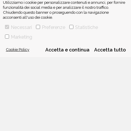
Utilizziamo i cookie per personalizzare contenuti e annunci, per fornire
funzionalità dei social media e per analizzare il nostro traffico.
Chiudendo questo banner o proseguendo con la navigazione
acconsenti all'uso dei cookie.
ISCRIVITI ALLA NEWSLETTER
Necessari
Preferenze
Statistiche
Marketing
Cookie Policy
Accetta e continua
Accetta tutto
VIA GHERARDINI 10 - 20145 MILANO
E-MAIL:
INFO@PONTEALLEGRAZIE.IT
TELEFONO
0234597626
- FAX
0234597206
ADRIANO SALANI EDITORE S.R.L.
P. IVA
12630510159
CHI SIAMO
CONTATTI