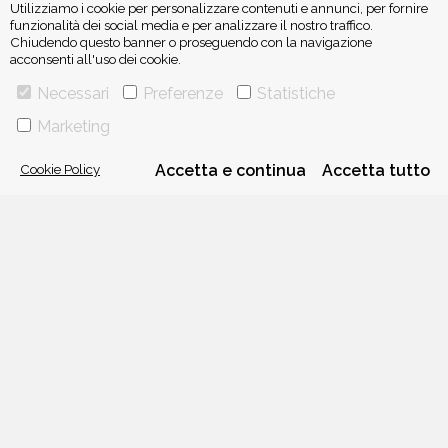
Utilizziamo i cookie per personalizzare contenuti e annunci, per fornire
funzionalità dei social media e per analizzare il nostro traffico.
Chiudendo questo banner o proseguendo con la navigazione
acconsenti all'uso dei cookie.
ISCRIVITI ALLA NEWSLETTER
Necessari
Preferenze
Statistiche
Marketing
Cookie Policy
Accetta e continua
Accetta tutto
VIA GHERARDINI 10 - 20145 MILANO
E-MAIL:
INFO@PONTEALLEGRAZIE.IT
TELEFONO
0234597626
- FAX
0234597206
ADRIANO SALANI EDITORE S.R.L.
P. IVA
12630510159
CHI SIAMO
CONTATTI