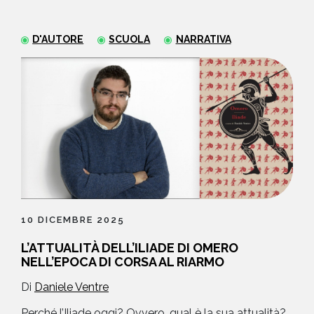
NEWS
D'AUTORE
SCUOLA
NARRATIVA
CONTATTI
10 DICEMBRE 2025
L’ATTUALITÀ DELL’ILIADE DI OMERO
NELL’EPOCA DI CORSA AL RIARMO
Di
Daniele Ventre
Perché l’Iliade oggi? Ovvero, qual è la sua attualità?