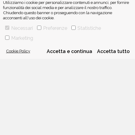
Utilizziamo i cookie per personalizzare contenuti e annunci, per fornire
funzionalità dei social media e per analizzare il nostro traffico.
Chiudendo questo banner o proseguendo con la navigazione
acconsenti all'uso dei cookie.
ISCRIVITI ALLA NEWSLETTER
Necessari
Preferenze
Statistiche
Marketing
Cookie Policy
Accetta e continua
Accetta tutto
VIA GHERARDINI 10 - 20145 MILANO
E-MAIL:
INFO@PONTEALLEGRAZIE.IT
TELEFONO
0234597626
- FAX
0234597206
ADRIANO SALANI EDITORE S.R.L.
P. IVA
12630510159
CHI SIAMO
CONTATTI