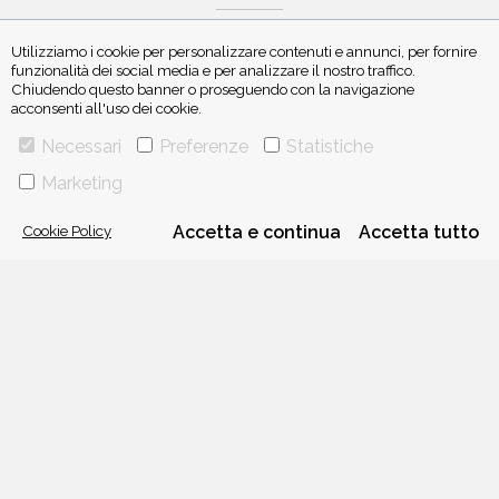
Utilizziamo i cookie per personalizzare contenuti e annunci, per fornire
funzionalità dei social media e per analizzare il nostro traffico.
Chiudendo questo banner o proseguendo con la navigazione
acconsenti all'uso dei cookie.
ISCRIVITI ALLA NEWSLETTER
Necessari
Preferenze
Statistiche
Marketing
Cookie Policy
Accetta e continua
Accetta tutto
VIA GHERARDINI 10 - 20145 MILANO
E-MAIL:
INFO@PONTEALLEGRAZIE.IT
TELEFONO
0234597626
- FAX
0234597206
ADRIANO SALANI EDITORE S.R.L.
P. IVA
12630510159