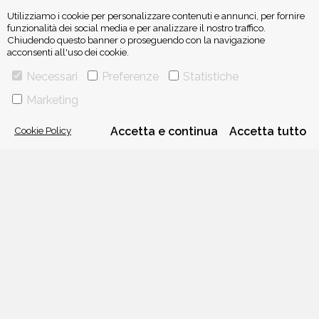
Utilizziamo i cookie per personalizzare contenuti e annunci, per fornire
funzionalità dei social media e per analizzare il nostro traffico.
Chiudendo questo banner o proseguendo con la navigazione
acconsenti all'uso dei cookie.
ISCRIVITI ALLA NEWSLETTER
Necessari
Preferenze
Statistiche
Marketing
Cookie Policy
Accetta e continua
Accetta tutto
VIA GHERARDINI 10 - 20145 MILANO
E-MAIL:
INFO@PONTEALLEGRAZIE.IT
TELEFONO
0234597626
- FAX
0234597206
ADRIANO SALANI EDITORE S.R.L.
P. IVA
12630510159