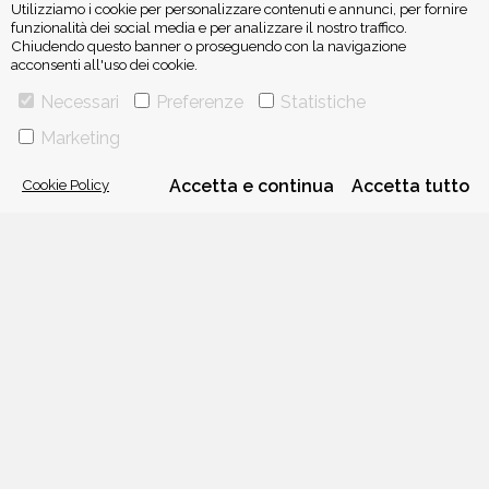
Utilizziamo i cookie per personalizzare contenuti e annunci, per fornire
funzionalità dei social media e per analizzare il nostro traffico.
Chiudendo questo banner o proseguendo con la navigazione
acconsenti all'uso dei cookie.
ISCRIVITI ALLA NEWSLETTER
Necessari
Preferenze
Statistiche
Marketing
Cookie Policy
Accetta e continua
Accetta tutto
VIA GHERARDINI 10 - 20145 MILANO
E-MAIL:
INFO@PONTEALLEGRAZIE.IT
TELEFONO
0234597626
- FAX
0234597206
ADRIANO SALANI EDITORE S.R.L.
P. IVA
12630510159
CHI SIAMO
CONTATTI