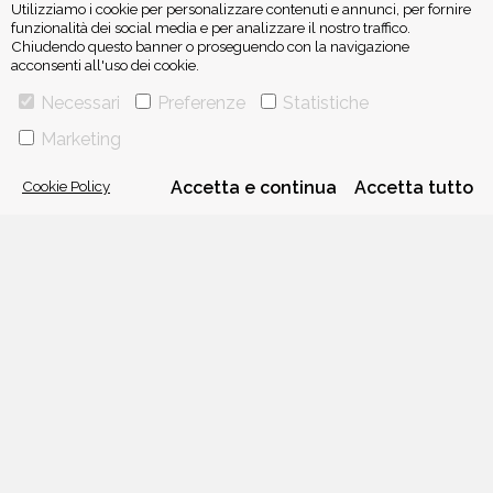
Utilizziamo i cookie per personalizzare contenuti e annunci, per fornire
funzionalità dei social media e per analizzare il nostro traffico.
Chiudendo questo banner o proseguendo con la navigazione
acconsenti all'uso dei cookie.
ISCRIVITI ALLA NEWSLETTER
Necessari
Preferenze
Statistiche
Marketing
Cookie Policy
Accetta e continua
Accetta tutto
VIA GHERARDINI 10 - 20145 MILANO
E-MAIL:
INFO@PONTEALLEGRAZIE.IT
TELEFONO
0234597626
- FAX
0234597206
ADRIANO SALANI EDITORE S.R.L.
P. IVA
12630510159
CHI SIAMO
CONTATTI