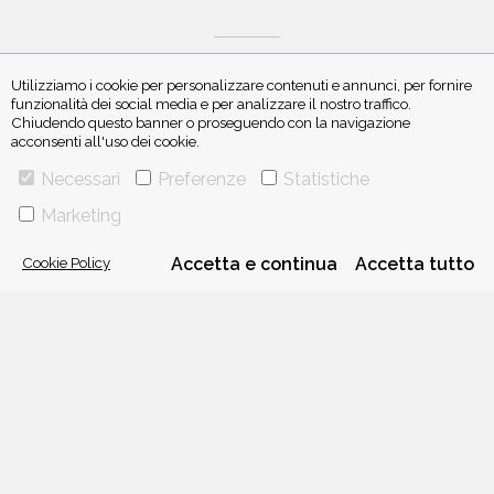
Utilizziamo i cookie per personalizzare contenuti e annunci, per fornire
funzionalità dei social media e per analizzare il nostro traffico.
Chiudendo questo banner o proseguendo con la navigazione
ISCRIVITI ALLA NEWSLETTER
acconsenti all'uso dei cookie.
Necessari
Preferenze
Statistiche
Marketing
Cookie Policy
Accetta e continua
Accetta tutto
VIA GHERARDINI 10 - 20145 MILANO
E-MAIL:
INFO@PONTEALLEGRAZIE.IT
TELEFONO
0234597626
- FAX
0234597206
ADRIANO SALANI EDITORE S.R.L.
P. IVA
12630510159