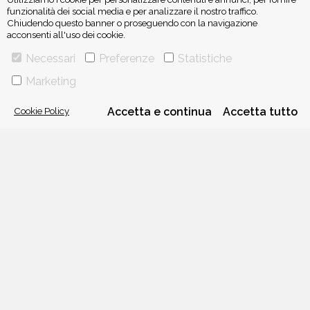
funzionalità dei social media e per analizzare il nostro traffico.
Chiudendo questo banner o proseguendo con la navigazione
acconsenti all'uso dei cookie.
ISCRIVITI ALLA NEWSLETTER
Necessari
Preferenze
Statistiche
Marketing
Cookie Policy
Accetta e continua
Accetta tutto
VIA GHERARDINI 10 - 20145 MILANO
E-MAIL:
INFO@PONTEALLEGRAZIE.IT
TELEFONO
0234597626
- FAX
0234597206
ADRIANO SALANI EDITORE S.R.L.
P. IVA
12630510159
CHI SIAMO
CONTATTI