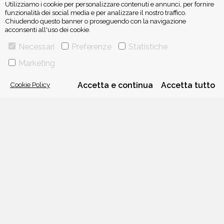
Utilizziamo i cookie per personalizzare contenuti e annunci, per fornire
funzionalità dei social media e per analizzare il nostro traffico.
Chiudendo questo banner o proseguendo con la navigazione
acconsenti all'uso dei cookie.
ISCRIVITI ALLA NEWSLETTER
Necessari
Preferenze
Statistiche
Marketing
Cookie Policy
Accetta e continua
Accetta tutto
VIA GHERARDINI 10 - 20145 MILANO
E-MAIL:
INFO@PONTEALLEGRAZIE.IT
TELEFONO
0234597626
- FAX
0234597206
ADRIANO SALANI EDITORE S.R.L.
P. IVA
12630510159
CHI SIAMO
CONTATTI