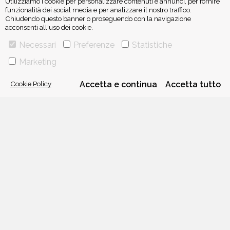
Utilizziamo i cookie per personalizzare contenuti e annunci, per fornire
funzionalità dei social media e per analizzare il nostro traffico.
Chiudendo questo banner o proseguendo con la navigazione
acconsenti all'uso dei cookie.
ISCRIVITI ALLA NEWSLETTER
Necessari
Preferenze
Statistiche
Marketing
Cookie Policy
Accetta e continua
Accetta tutto
VIA GHERARDINI 10 - 20145 MILANO
E-MAIL:
INFO@PONTEALLEGRAZIE.IT
TELEFONO
0234597626
- FAX
0234597206
ADRIANO SALANI EDITORE S.R.L.
P. IVA
12630510159
CHI SIAMO
CONTATTI