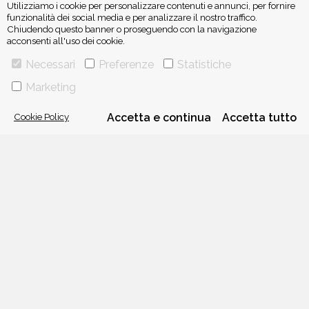
Utilizziamo i cookie per personalizzare contenuti e annunci, per fornire
funzionalità dei social media e per analizzare il nostro traffico.
Chiudendo questo banner o proseguendo con la navigazione
acconsenti all'uso dei cookie.
ISCRIVITI ALLA NEWSLETTER
Necessari
Preferenze
Statistiche
Marketing
Cookie Policy
Accetta e continua
Accetta tutto
VIA GHERARDINI 10 - 20145 MILANO
E-MAIL:
INFO@PONTEALLEGRAZIE.IT
TELEFONO
0234597626
- FAX
0234597206
ADRIANO SALANI EDITORE S.R.L.
P. IVA
12630510159
CHI SIAMO
CONTATTI