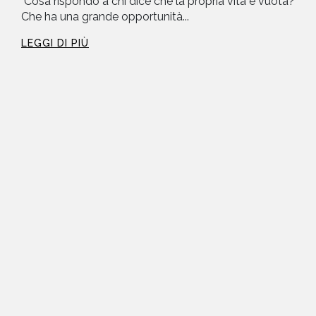
"Cosa rispondo a chi dice che la propria vita è vuota?
Che ha una grande opportunità...
LEGGI DI PIÙ