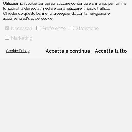
Utilizziamo i cookie per personalizzare contenuti e annunci, per fornire
funzionalità dei social media e per analizzare il nostro traffico.
Chiudendo questo banner o proseguendo con la navigazione
acconsenti all'uso dei cookie.
ISCRIVITI ALLA NEWSLETTER
Necessari
Preferenze
Statistiche
Marketing
Cookie Policy
Accetta e continua
Accetta tutto
VIA GHERARDINI 10 - 20145 MILANO
E-MAIL:
INFO@PONTEALLEGRAZIE.IT
TELEFONO
0234597626
- FAX
0234597206
ADRIANO SALANI EDITORE S.R.L.
P. IVA
12630510159
CHI SIAMO
CONTATTI